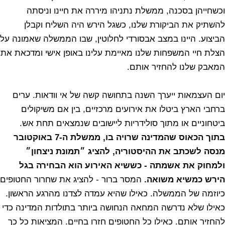
וכשחייהן בסכנה, ממשלת נתניהו מיררה את חיינו וניסתה
להשתיק את הביקורת שלנו, כשגל הירש היה השליח וקבלן
הביצוע. היינו במצב אבסורדי לחלוטין, שבו הממשלה שאמונה על
הצלת חיי המשפחות שלנו מאיימת עלינו באופן אישי ומדכאת את
המאבק שלנו להחזיר אותם.
יום העצמאות ייערך השנה בתחושה קשה של אי וודאות. ערים
ברחבי הארץ ביטלו את אירועים מרכזיים, בין אם משיקולים
ביטחוניים או מתוך סולידריות ליישובים שנמצאים תחת אש.
בתוך הכאוס שהמדינה שרויה בו, ממשלת ה-7 באוקטובר
מנסה לשכתב את ההיסטוריה, להציג ״תמונת ניצחון״
ולמחוק את אשמתה - כששיא האירוע הוא הבחירה בגל
הירש כמשיא משואה.
המסר ברור - להציג את שחרור החטופים
כיוזמה של הממשלה. כאילו שהיא עמדה לצדנו מהרגע הראשון.
כאילו שלא נדרשה המחאה הנחושה ביותר בתולדות המדינה כדי
להחזיר אותם. כאילו כל החטופים חזרו בחיים. המציאות כל כך