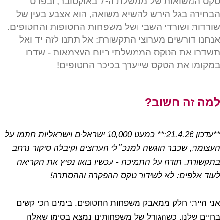
טקס המשואות של ממשלת ה-7 באוקטובר, ובפרט
הבחירה בגל הירש להשיא משואה, הוא אצבע בעין של
שורדות ושורדי השבי ושל משפחות החטופות והחטופים.
אנחנו דורשים מערוצי התקשורת: אל תתנו לזה יד ואל
תשדרו את הטקס הממשלתי ביום העצמאות - שדרו
במקומו את הטקס שייערך בכיכר החטופים!
למה זה חשוב?
**עדכון 21.4.26:** כמעט 10,000 ישראלים וישראליות חתמו על
העצומה, שכבר הוגשה למנכ״לי הערוצים וקיבלה סיקור נרחב
בתקשורת. תודה על התמיכה - עכשיו בואו נפיץ את הקריאה
לעוד אלפים: לא לשידור טקס ההפקרה וההסתרה!
אני הייתי חלק ממאבק משפחות החטופים. בימים הכי קשים
בחיים שלנו, כשהגורל של משפחותינו נמצא בסימן שאלה