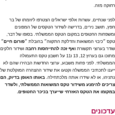
רחוקה מזה.
לפני שנתיים, עשרות אלפי ישראלים הצטרפו ליוזמתו של בר
חפץ, תושב נירים, בדרישה לשידור הטקסים של המפונים
ומשפחות החטופים במקום הטקס הממשלתי. בסופו של דבר,
טקס ״כיבוי המשואות והדלקת התקווה״ בהובלת ״
פורום חיים
״
שודר בערוצי תקשורת
ואף זכה להתייחסות רחבה
ושידור חלקים
מתוכו גם בערוץ 12, 13 ו11 על חשבון טקס התעמולה
הממשלתי. לפני פחות משבוע, ערוצי החדשות הבהירו שהם לא
ייענו לתכתיבי הממשלה וקטעו את שידור ההצהרה המוקלטת של
נתניהו, או לא שידרו אותה מלכתחילה.
באותו האופן בדיוק, הם
צריכים להימנע משידור טקס המשואות הממשלתי, ולשדר
במקומו את הטקס האזרחי שייערך בכיכר החטופים.
עדכונים