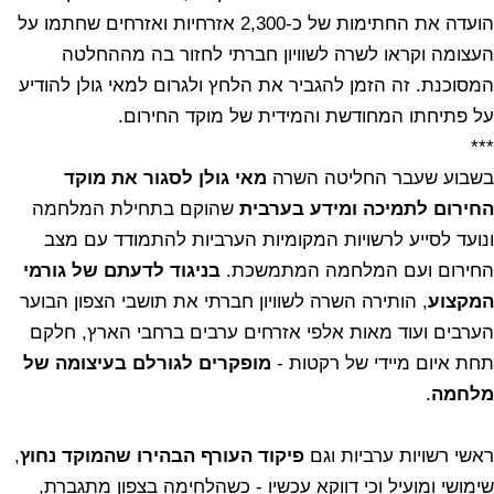
הועדה את החתימות של כ-2,300 אזרחיות ואזרחים שחתמו על
העצומה וקראו לשרה לשוויון חברתי לחזור בה מההחלטה
המסוכנת. זה הזמן להגביר את הלחץ ולגרום למאי גולן להודיע
על פתיחתו המחודשת והמידית של מוקד החירום.
***
בשבוע שעבר החליטה השרה
מאי גולן
לסגור את מוקד
החירום לתמיכה ומידע בערבית
שהוקם בתחילת המלחמה
ונועד לסייע לרשויות המקומיות הערביות להתמודד עם מצב
החירום ועם המלחמה המתמשכת.
בניגוד לדעתם של גורמי
המקצוע
, הותירה השרה לשוויון חברתי את תושבי הצפון הבוער
הערבים ועוד מאות אלפי אזרחים ערבים ברחבי הארץ, חלקם
תחת איום מיידי של רקטות -
מופקרים לגורלם בעיצומה של
מלחמה
.
ראשי רשויות ערביות וגם
פיקוד העורף הבהירו שהמוקד נחוץ
,
שימושי ומועיל וכי דווקא עכשיו - כשהלחימה בצפון מתגברת,