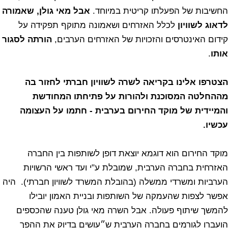
החשיבות של הפעלתו קריטית במיוחד.
אבל מאי גולן, שאמורה
לדאוג לשוויון
לכלל האזרחים ושאמונה מתוקף תפקידה על
קידום האינטרסים והזכויות של האזרחים הערבים,
הורתה לסגור
אותו
.
הצטרפו אלינו בקריאה לשרה לשוויון חברתי לחזור בה
מההחלטה המסוכנת ולהורות על פתיחתו המחודשת
והמיידית של מוקד החירום בערבית - חתמו על העצומה
עכשיו.
מוקד החירום הוא דוגמא יוצאת דופן לשותפות בין החברה
האזרחית בחברה הערבית, שמובלת ע"י ועד ראשי הרשויות
הערביות ומשרדי ממשלה (בהובלת המשרד לשוויון חברתי). היה
אפשר לצפות שהעמקה של השותפות ובניית האמון יובילו
להמשך שיתוף פעולה. אבל השרה מאי גולן טענה שהכספים
הועברו לגורמים בחברה הערבית ש״עושים בדיוק את ההפך