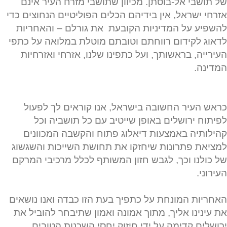
של תושבי אל-בוסתן. מכיוון שתושבי מזרח העיר אינם
אזרחי ישראל, אין בידיהם הכלים הפוליטיים הנחוצים כדי
להשפיע על המדיניות הקובעת את גורלם – והאחריות
לדאוג לקידום רווחתם וטובתם מוטלת במלואה על כתפי
העירייה, בראשותך, ועל כתפינו שלנו, אזרחי ואזרחיות
המדינה.
כראש העיר החשובה בישראל, אנו קוראים לך לפעול
לפיתוח ירושלים באופן שייטיב עם כל תושביה וכל
קהילותיה באמצעות דיאלוג פתוח והקשבה המכוונים
למציאת פתרונות שיחזקו את תחושת השייכות והשגשוג
של כולנו וכך, לגבש חזון המשותף לכלל מרכיבי המרקם
העירוני.
האחריות המונחת על כתפיך בעת הזו כבדה ואנו נושאים
את עינינו אליך, מתוך אמונה ואמון שתיבחר להוביל את
ירושלים קדימה על ידי חיזוק יחסי השכנות הטובים