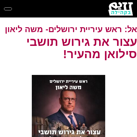
Skip
to
main
content
אל:
ראש עיריית ירושלים- משה ליאון
עצור את גירוש תושבי
סילואן מהעיר!