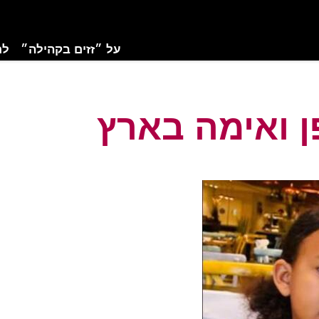
על ״זזים בקהילה״
לת
 ואימה בארץ