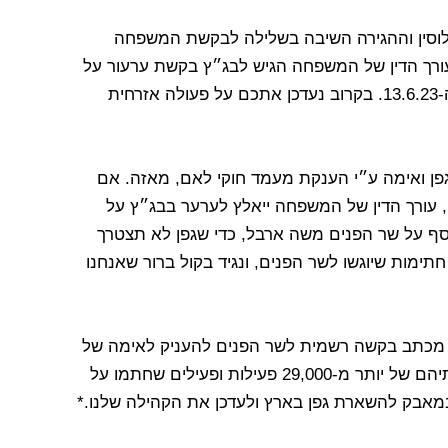
1: ביום א, ה-14.5, רשות האוכלוסין וההגירה השיבה בשלילה לבקשת המשפחה
ורך הדין של המשפחה הגיש לבג״ץ בקשת ערעור על
הגירוש ובג״ץ קבע שעל משרד הפנים להשיב עד ה-13.6.23. בקרוב נעדכן אתכם על פעולה אזרחית
וש של גפן ואימה ע״י הענקת מעמד חוקי לאם, מאזה. אם
הוא לא ישנה את החלטת בית המשפט עד ה-14.5, עורך הדין של המשפחה ייאלץ לערער בבג״ץ על
וסף על שר הפנים משה ארבל, כדי שגפן לא תצטרך
עבור מסכת נוספת של כאב. בואו נגיע ל-50,000 חתימות שיוגשו לשר הפנים, ונגיד בקול ברור שאנחנו
ל המשפחה מכתב בקשה רשמית לשר הפנים להעניק לאימה של
גפן מעמד חוקי בישראל. אל המכתב צורפו חתימותיהם של יותר מ-29,000 פעילות ופעילים שחתמו על
במאבק להשארת גפן בארץ ולעדכן את הקהילה שלנו.*