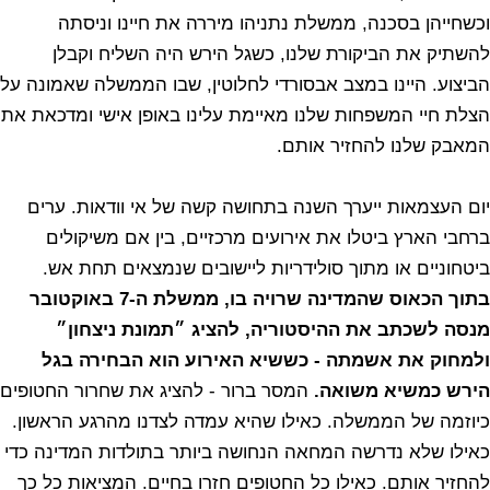
וכשחייהן בסכנה, ממשלת נתניהו מיררה את חיינו וניסתה
להשתיק את הביקורת שלנו, כשגל הירש היה השליח וקבלן
הביצוע. היינו במצב אבסורדי לחלוטין, שבו הממשלה שאמונה על
הצלת חיי המשפחות שלנו מאיימת עלינו באופן אישי ומדכאת את
המאבק שלנו להחזיר אותם.
יום העצמאות ייערך השנה בתחושה קשה של אי וודאות. ערים
ברחבי הארץ ביטלו את אירועים מרכזיים, בין אם משיקולים
ביטחוניים או מתוך סולידריות ליישובים שנמצאים תחת אש.
בתוך הכאוס שהמדינה שרויה בו, ממשלת ה-7 באוקטובר
מנסה לשכתב את ההיסטוריה, להציג ״תמונת ניצחון״
ולמחוק את אשמתה - כששיא האירוע הוא הבחירה בגל
הירש כמשיא משואה.
המסר ברור - להציג את שחרור החטופים
כיוזמה של הממשלה. כאילו שהיא עמדה לצדנו מהרגע הראשון.
כאילו שלא נדרשה המחאה הנחושה ביותר בתולדות המדינה כדי
להחזיר אותם. כאילו כל החטופים חזרו בחיים. המציאות כל כך