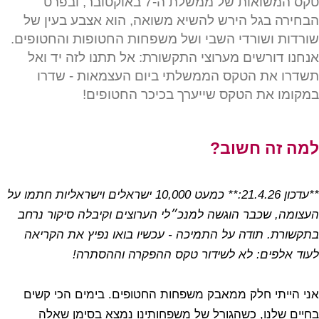
טקס המשואות של ממשלת ה-7 באוקטובר, ובפרט
הבחירה בגל הירש להשיא משואה, הוא אצבע בעין של
שורדות ושורדי השבי ושל משפחות החטופות והחטופים.
אנחנו דורשים מערוצי התקשורת: אל תתנו לזה יד ואל
תשדרו את הטקס הממשלתי ביום העצמאות - שדרו
במקומו את הטקס שייערך בכיכר החטופים!
למה זה חשוב?
**עדכון 21.4.26:** כמעט 10,000 ישראלים וישראליות חתמו על
העצומה, שכבר הוגשה למנכ״לי הערוצים וקיבלה סיקור נרחב
בתקשורת. תודה על התמיכה - עכשיו בואו נפיץ את הקריאה
לעוד אלפים: לא לשידור טקס ההפקרה וההסתרה!
אני הייתי חלק ממאבק משפחות החטופים. בימים הכי קשים
בחיים שלנו, כשהגורל של משפחותינו נמצא בסימן שאלה