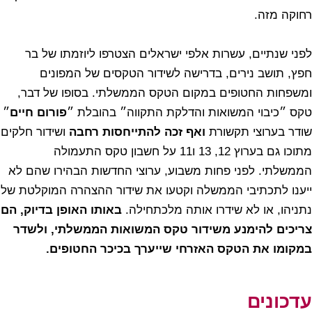
רחוקה מזה.
לפני שנתיים, עשרות אלפי ישראלים הצטרפו ליוזמתו של בר
חפץ, תושב נירים, בדרישה לשידור הטקסים של המפונים
ומשפחות החטופים במקום הטקס הממשלתי. בסופו של דבר,
טקס ״כיבוי המשואות והדלקת התקווה״ בהובלת ״
פורום חיים
״
שודר בערוצי תקשורת
ואף זכה להתייחסות רחבה
ושידור חלקים
מתוכו גם בערוץ 12, 13 ו11 על חשבון טקס התעמולה
הממשלתי. לפני פחות משבוע, ערוצי החדשות הבהירו שהם לא
ייענו לתכתיבי הממשלה וקטעו את שידור ההצהרה המוקלטת של
נתניהו, או לא שידרו אותה מלכתחילה.
באותו האופן בדיוק, הם
צריכים להימנע משידור טקס המשואות הממשלתי, ולשדר
במקומו את הטקס האזרחי שייערך בכיכר החטופים.
עדכונים