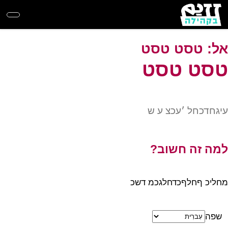
Skip
to
main
content
אל:
טסט טסט
טסט טסט
עיגחדכחל ׳עכצ ע ש
למה זה חשוב?
מחליכ ףחלףכדחלגכמ דשכ
שפה
מדיניות פרטיות
תנאי שימוש