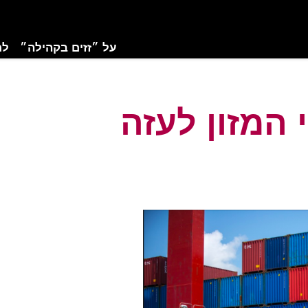
על ״זזים בקהילה״
לת
 המזון לעזה