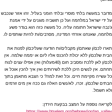
מדובר במעשה בלתי מוסרי ובלתי הומני בעליל. זהו אזור שנכבש
על ידי ישראל במלחמה ועל כן תושביה מוגנים על ידי אמנת
ג'נבה שישראל חתומה עליה. כל מעשה כזה הוא בגדר פשע
מלחמה, שאנחנו אזרחי המדינה, מסרבים/ות להיות שותפים לו.
תארו לכם/ן שאתם/ן מקבלים/ות הודעה שעליכם/ן לפנות את
הבית שלכם/ן ללא יכולת להכנס אליו ליום או יממה שלמה. אין
לכם/ן לאן ללכת ומסביב חום (40מעלות) ואין אפילו עצים לנוח
תחתם. אין לנשים היכן ללכת לשירותים ואין איך להכין אוכל או
כל עשייה מקיימת חיים. וכל זאת למה? כי הצבא מתאמן בתוך
הבתים שלכם/ן. זכרו, לא/נשים האלה גם ככה אין מים זורמים
ולא חשמל.
לקריאה נוספת על המצב בבקעת הירדן:
https://www.btselem.org/hebrew/jordan_valley