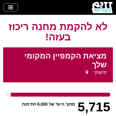
Skip
to
main
content
לא להקמת מחנה ריכוז
בעזה!
מציאת הקמפיין המקומי
שלך
מיקומך
5,715
מתוך היעד של 6,000 חתימות