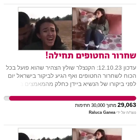
שחרור החטופים תחילה!
עדכון 12.10.23: הקנצלר שולץ הצהיר שהוא פועל בכל
הכוח לשחרור החטופים ואף הגיע לביקור בישראל יום
לפני ביקורו של הנשיא ביידן כחלק מהמאמצים בנושא.
כעת, כשמנהיגי העולם מגוייסים לשחרור החטופים,
אנחנו מכוונים את מאמצינו לטובת מסדרון הומינטרי .
29,063
מתוך
30,000
חתימות
הלב נשבר אל מול המראות והקולות מהדרום. הגרון
Raluca Ganea
נוצר/ה על ידי
נחנק והבטן מתהפכת אל מול הבשורות הקשות
שממשיכות לזרום. בתוך התופת והאימה, סדר
העדיפויות שלנו חייב להיות ברור: לעשות הכל כדי