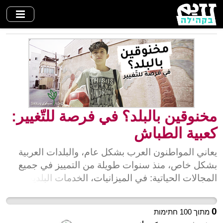
Skip
to
main
content
مخنوقين بالبلد؟ في فرصة للتّغيير:
كعبية الطباش
يعاني المواطنون العرب بشكل عام، والبلدات العربية
بشكل خاص، منذ سنوات طويلة من التمييز في جميع
المجالات الحياتية: في الميزانيات، الخدمات البلدية،
التمثيل والشراكة في سيرورة اتّخاذ القرارات الحكوميّة،
والأهم من ذلك كله - التّمييز في توزيع الأراضي الذي
0
מתוך
100
חתימות
تعود جذوره الى مصادرة الأراضي مع قيام الدولة، والّذي